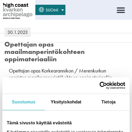
SVENSKA
SUOMI
ENGLISH
30.1.2023
Opettajan opas
maailmanperintökohteen
oppimateriaaliin
Opettajan opas Korkearannikon / Merenkurkun
saariston maailmanperintökohteen oppimateriaaliin.
Oppilaiden tehtävät löytyvät täältä:
https://highcoastkvarken.org/fi/opi-
lisaa/maailmanperintoopetus/ Materiaali on saatavilla
Suostumus
Yksityiskohdat
Tietoja
kolmessa eri tasossa, ala-asteesta alkaen.
30.1.2023
Korkea kohtaa matalan –
Tämä sivusto käyttää evästeitä
maailmanperintöfaktaa
Käytämme sivustolla evästeitä ja vastaavia teknologioita