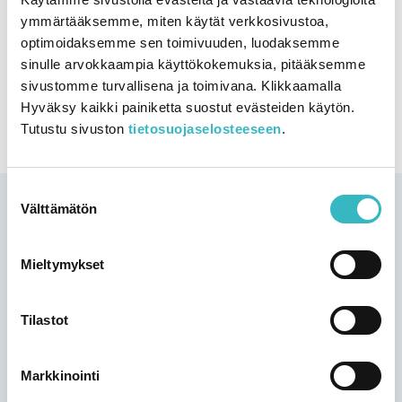
ymmärtääksemme, miten käytät verkkosivustoa,
Korkea kohtaa matalan – faktaa Korkearannikon ja
optimoidaksemme sen toimivuuden, luodaksemme
Merenkurkun saariston maailmanperinnöstä. Täältä
sinulle arvokkaampia käyttökokemuksia, pitääksemme
löytyy syventävää tietoa maailmanperintökohteen
sivustomme turvallisena ja toimivana. Klikkaamalla
geologiasta, luonnosta ja kulttuurista. Tiedosto toimii
Hyväksy kaikki painiketta suostut evästeiden käytön.
myös maailmanperintökohteen pedagogisten
Tutustu sivuston
tietosuojaselosteeseen
.
harjoitusten taustamateriaalina.
Suostumuksen
Yhteinen
Välttämätön
valinta
maailman­
perintömme
Mieltymykset
Korkearannikko ja
Merenkurkun saaristo on
Tilastot
paras paikka maailmassa
ymmärtää viimeisen
jääkauden jälkeistä
Markkinointi
maankohoamista.