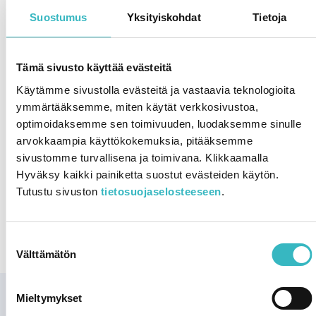
maailmanperintökohteen oppimateriaaliin.
Suostumus
Yksityiskohdat
Tietoja
Oppilaiden tehtävät löytyvät täältä:
https://highcoastkvarken.org/fi/opi-
lisaa/maailmanperintoopetus/
Tämä sivusto käyttää evästeitä
Käytämme sivustolla evästeitä ja vastaavia teknologioita
Materiaali on saatavilla kolmessa eri tasossa, ala-asteesta
ymmärtääksemme, miten käytät verkkosivustoa,
alkaen.
optimoidaksemme sen toimivuuden, luodaksemme sinulle
Löydät opettajan opas täältä
arvokkaampia käyttökokemuksia, pitääksemme
sivustomme turvallisena ja toimivana. Klikkaamalla
Publication type
Hyväksy kaikki painiketta suostut evästeiden käytön.
Esite
Opetusmateriaali
Saatavilla verkossa
Tutustu sivuston
tietosuojaselosteeseen
.
Publication topic
Opetus
Suostumuksen
Välttämätön
valinta
Mieltymykset
Yhteinen