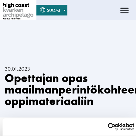
SVENSKA
SUOMI
ENGLISH
30.01.2023
Opettajan opas
maailmanperintökohtee
oppimateriaaliin
Opettajan opas Korkearannikon / Merenkurkun saariston