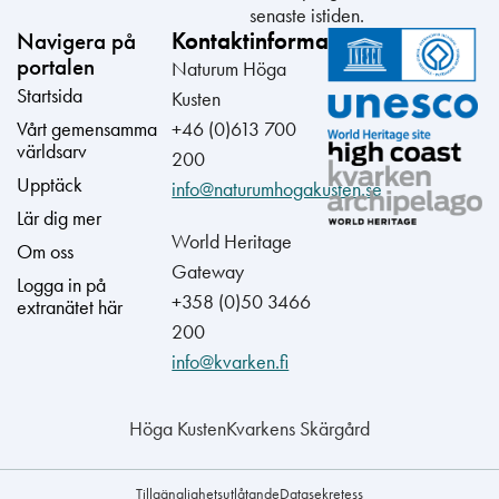
senaste istiden.
Navigera på
Kontaktinformation
portalen
Naturum Höga
Startsida
Kusten
Vårt gemensamma
+46 (0)613 700
världsarv
200
Upptäck
info@naturumhogakusten.se
Lär dig mer
World Heritage
Om oss
Gateway
Logga in på
+358 (0)50 3466
extranätet här
200
info@kvarken.fi
Höga Kusten
Kvarkens Skärgård
Tillgänglighetsutlåtande
Datasekretess