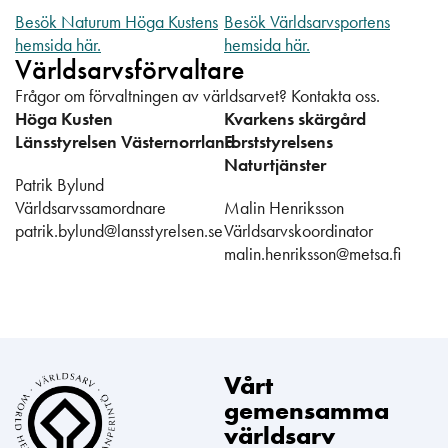
Besök Naturum Höga Kustens
Besök Världsarvsportens
hemsida här.
hemsida här.
Världsarvsförvaltare
Frågor om förvaltningen av världsarvet? Kontakta oss.
Höga Kusten
Kvarkens skärgård
Länsstyrelsen
Västernorrland
Forststyrelsens
Naturtjänster
Patrik Bylund
Världsarvssamordnare
Malin Henriksson
patrik.bylund@lansstyrelsen.se
Världsarvskoordinator
malin.henriksson@metsa.fi
Vårt
gemensamma
världsarv