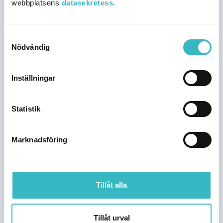
webbplatsens
datasekretess
.
Samtyckesval
Nödvändig
Inställningar
Statistik
Kvarkens skärgård​
Marknadsföring
Tillåt alla
Tillåt urval