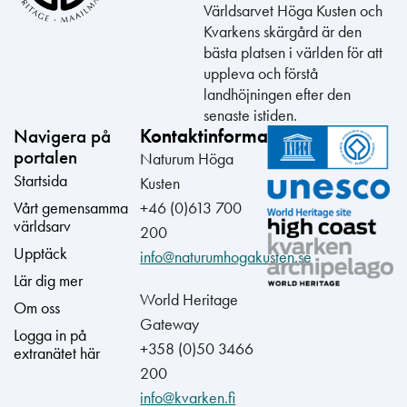
Världsarvet Höga Kusten och
Kvarkens skärgård är den
bästa platsen i världen för att
uppleva och förstå
landhöjningen efter den
senaste istiden.
Navigera på
Kontaktinformation
portalen
Naturum Höga
Startsida
Kusten
Vårt gemensamma
+46 (0)613 700
världsarv
200
Upptäck
info@naturumhogakusten.se
Lär dig mer
World Heritage
Om oss
Gateway
Logga in på
+358 (0)50 3466
extranätet här
200
info@kvarken.fi