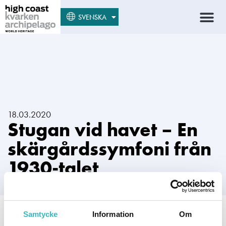
SUOMI
SVENSKA
ENGLISH
18.03.2020
Stugan vid havet – En
skärgårdssymfoni från
1930-talet
Samtycke
Information
Om
Boken är en stämningsfull skildring av livet under 1930-talet i