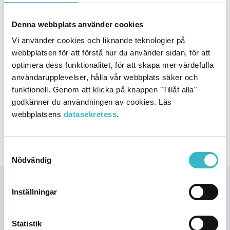
en skärgårdsby, Björköby, med båtförbindelse till staden en
gång i veckan.
Denna webbplats använder cookies
Författare:
Hannus, Ulla
Utgivare/förlag:
Ulla Hannus
Vi använder cookies och liknande teknologier på
Utgivningsår:
1992
webbplatsen för att förstå hur du använder sidan, för att
ISSN:
978-952-92-6699-9
optimera dess funktionalitet, för att skapa mer värdefulla
användarupplevelser, hålla vår webbplats säker och
Publication type
funktionell. Genom att klicka på knappen "Tillåt alla"
godkänner du användningen av cookies. Läs
Bok
webbplatsens
datasekretess
.
Publication topic
Historia
Livet i världsarvet
Samtyckesval
Nödvändig
Vårt
Inställningar
gemensamma
världsarv
Statistik
Världsarvet Höga Kusten och