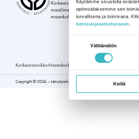
Käytämme sivustolla evästei
Korkearannikko ja Merenkurkun saaristo o
maailmassa ymmärtää viimeisen jääkauden
optimoidaksemme sen toimi
maankohoamista.
turvallisena ja toimivana. Kl
tietosuojaselosteeseen
.
Suostumuksen
Välttämätön
valinta
Korkearannikko
Merenkurkun Saaristo
Copyright ©
2026
– Länsstyrelsen Västernorrland & Metsähallitus Parks a
Kiellä