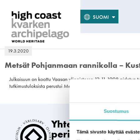
SVENSKA
ENGLISH
SUOMI
19.3.2020
Metsät Pohjanmaan rannikolla – Kust
Julkaisuun on koottu Vaasan yliopistossa 12.11.1998 pidetyn tu
tutkimustuloksista perustui Metsäntutkimuslaitoksen rannikkom
Suostumus
Yhteinen maailma
perintömme
Tämä sivusto käyttää eväste