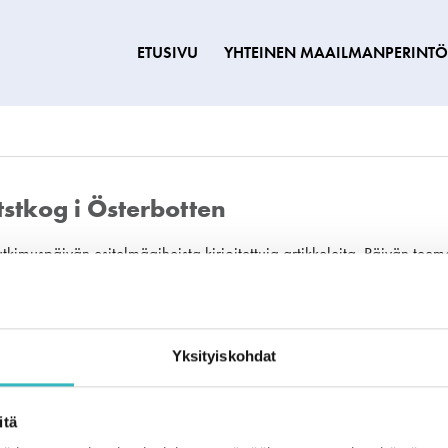
ETUSIVU
YHTEINEN MAAILMANPERINT
stkog i Österbotten
tkimuspäivän esitelmäaiheista kirjoitettuja artikkeleita. Päivän te
etsähankkeessa tehtyyn työhön.
Yksityiskohdat
n­
Navigoi portaalissa
Yhteystie
Naturum Höga
Etusivu
itä