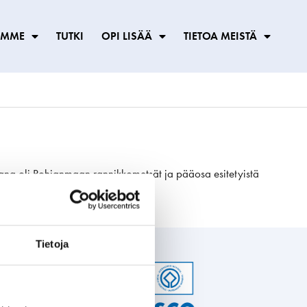
ÖMME
TUTKI
OPI LISÄÄ
TIETOA MEISTÄ
emana oli Pohjanmaan rannikkometsät ja pääosa esitetyistä
Tietoja
dot
 Kusten