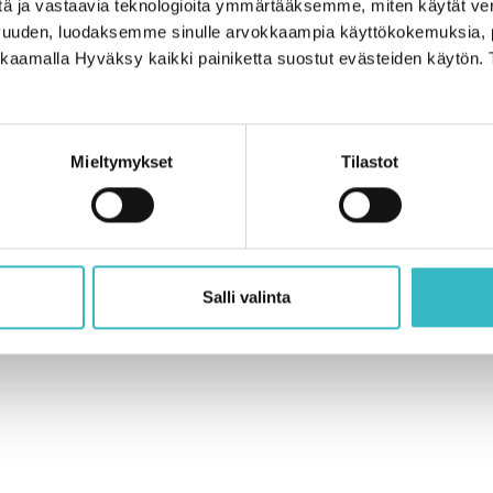
+46 (0)613 7
Yhteinen maailmanperintömme
tä ja vastaavia teknologioita ymmärtääksemme, miten käytät ve
n paras paikka
info@naturumh
 jälkeistä
vuuden, luodaksemme sinulle arvokkaampia käyttökokemuksia
Tutki
ikkaamalla Hyväksy kaikki painiketta suostut evästeiden käytön. 
Opi lisää
Maailmanperin
Tietoa meistä
+358 (0)50 
Kirjaudu ekstranetiin tästä
info@kvarken.f
Mieltymykset
Tilastot
nd Wildlife Finland
Verkkosivu: WebAula
Saavutettavuus
Yks
Salli valinta