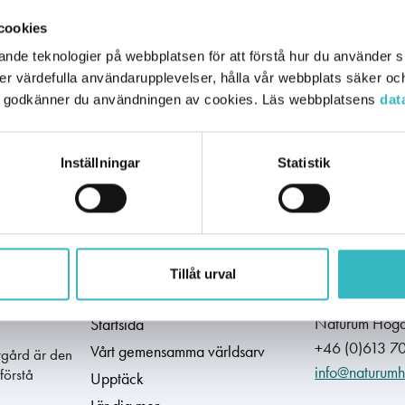
cookies
omst så visar resultaten även på
Publication type
 har det skett en återetablering så
nde teknologier på webbplatsen för att förstå hur du använder si
 kustområden i Kramfors,
Tillgänglig på nätet
Undersökning
 mer värdefulla användarupplevelser, hålla vår webbplats säker oc
blerades sist.
la" godkänner du användningen av cookies. Läs webbplatsens
dat
Publication topic
Forskning
Natur
Inställningar
Statistik
Tillåt urval
a
Navigera på portalen
Kontakti
Naturum Höga
Startsida
+46 (0)613 7
Vårt gemensamma världsarv
rgård är den
info@naturumh
förstå
Upptäck