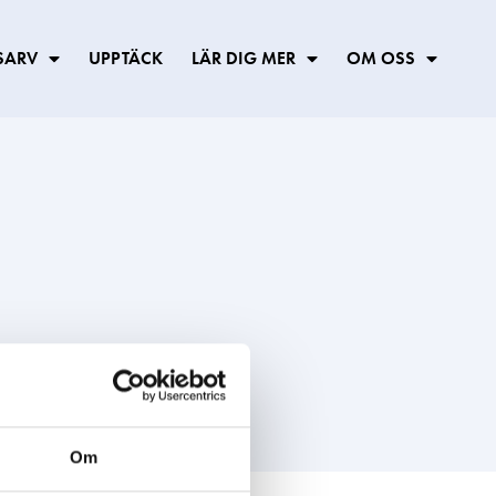
SARV
UPPTÄCK
LÄR DIG MER
OM OSS
Om