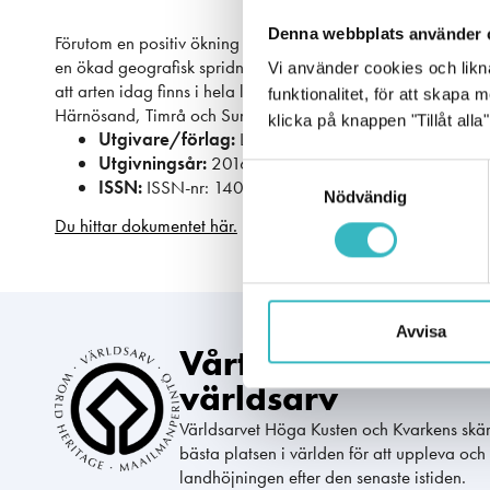
Denna webbplats använder 
Förutom en positiv ökning av andelen lokaler med utterförek
en ökad geografisk spridning av utter i länet, bland annat så
Vi använder cookies och likna
att arten idag finns i hela länet. Indalsälvens dalgång samt
funktionalitet, för att skapa
Härnösand, Timrå och Sundsvall var de områden som återeta
klicka på knappen "Tillåt al
Utgivare/förlag:
Länsstyrelsen Västernorrland
Utgivningsår:
2016
Samtyckesval
ISSN:
ISSN-nr: 1403-624X
Nödvändig
Du hittar dokumentet här.
Avvisa
Vårt gemensamm
världsarv
Världsarvet Höga Kusten och Kvarkens skä
bästa platsen i världen för att uppleva och 
landhöjningen efter den senaste istiden.