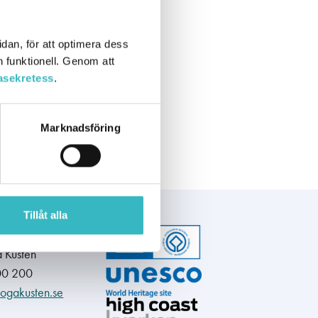
dan, för att optimera dess
h funktionell. Genom att
asekretess
.
Marknadsföring
Tillåt alla
nformation
 Kusten
00 200
ogakusten.se